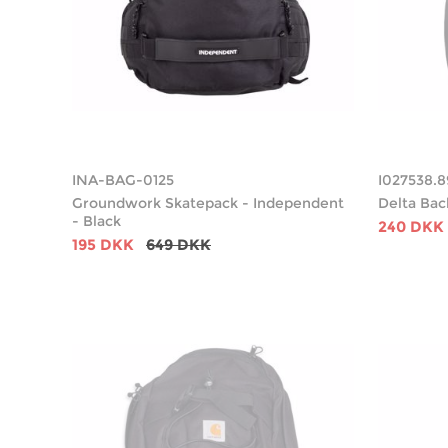
INA-BAG-0125
I027538.8
Groundwork Skatepack - Independent
Delta Bac
- Black
240 DKK
195 DKK
649 DKK