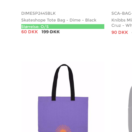
DIMESP2445BLK
SCA-BAG
Skateshope Tote Bag - Dime - Black
Knibbs Mi
Cruz - W
Størrelse: O/S
60 DKK
199 DKK
90 DKK