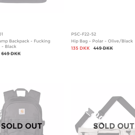
01
PSC-F22-52
amp Backpack - Fucking
Hip Bag - Polar - Olive/Black
- Black
135 DKK
449 DKK
649 DKK
SOLD OUT
SOLD OUT