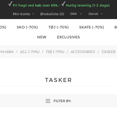
Fri fragt ved køb over 699,-
Hurtig levering (1-2 dage)
Min konto
Ønskeliste
(0)
70%)
SKO (-70%)
TØJ (-70%)
SKATE (-70%)
NEW
EXCLUSIVES
Forsiden
/
ALL (-70%)
/
TØJ (-70%)
/
ACCESSORIES
/
TASKER
TASKER
FILTER BY: