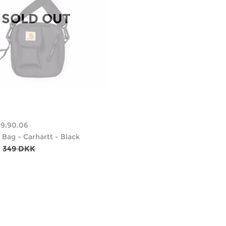
SOLD OUT
89.90.06
 Bag - Carhartt - Black
349 DKK