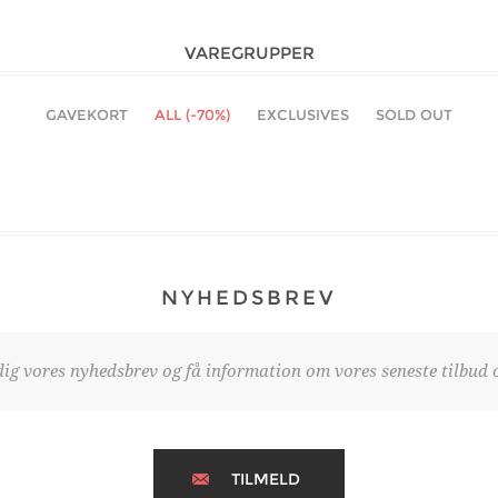
VAREGRUPPER
GAVEKORT
ALL (-70%)
EXCLUSIVES
SOLD OUT
NYHEDSBREV
dig vores nyhedsbrev og få information om vores seneste tilbud o
TILMELD