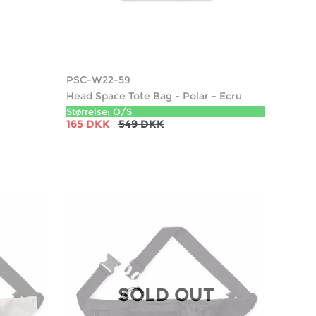
PSC-W22-59
Head Space Tote Bag - Polar - Ecru
Størrelse: O/S
165 DKK
549 DKK
SOLD OUT