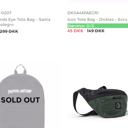
-0207
DK0A4XFAECR1
nds Eye Tote Bag - Santa
Icon Tote Bag - Dickies - Ecru
holegrn
Størrelse: O/S
45 DKK
149 DKK
299 DKK
SOLD OUT