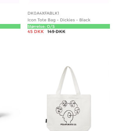
DK0A4XFABLK1
Icon Tote Bag - Dickies - Black
Størrelse: O/S
45 DKK
149 DKK