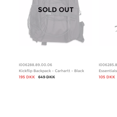
SOLD OUT
I006288.89.00.06
I006285.
Kickflip Backpack - Carhartt - Black
Essentials
195 DKK
649 DKK
105 DKK