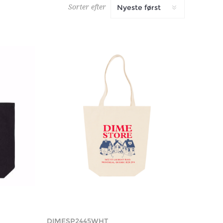
Sorter efter
DIMESP2445WHT