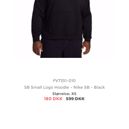
FV7351-010
SB Small Logo Hoodie - Nike SB - Black
Størrelse: XS
180 DKK
599 DKK