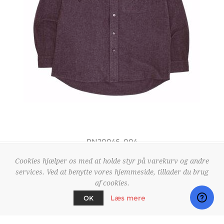
PN20046-004
Stamp Logo Chambray - Fucking Awesome - Grey
Cookies hjælper os med at holde styr på varekurv og andre
360 DKK
1.199 DKK
services. Ved at benytte vores hjemmeside, tillader du brug
af cookies.
Læs mere
OK