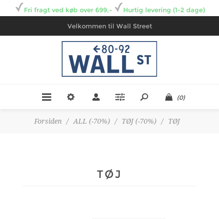
Fri fragt ved køb over 699,-
Hurtig levering (1-2 dage)
Velkommen til Wall Street
(0)
Forsiden
/
ALL (-70%)
/
TØJ (-70%)
/
TØJ
TØJ