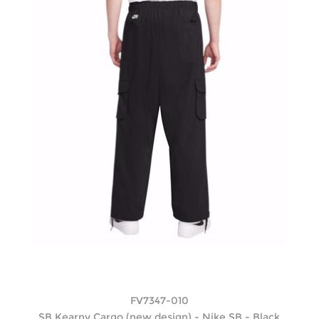
FV7347-010
SB Kearny Cargo (new design) - Nike SB - Black