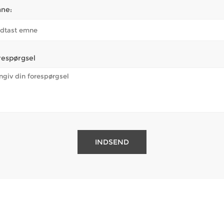
ne:
respørgsel