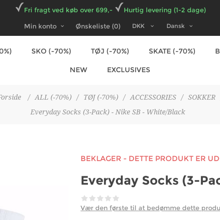
Fri fragt ved køb over 699,-
Hurtig levering (1-2 dage)
Min konto
Ønskeliste
(0)
70%)
SKO (-70%)
TØJ (-70%)
SKATE (-70%)
NEW
EXCLUSIVES
Forside
/
ALL (-70%)
/
TØJ (-70%)
/
ACCESSORIES
/
SOKKER
Everyday Socks (3-Pack) - Nike SB - White/Black
BEKLAGER - DETTE PRODUKT ER U
Everyday Socks (3-Pac
Vær den første til at bedømme dette prod