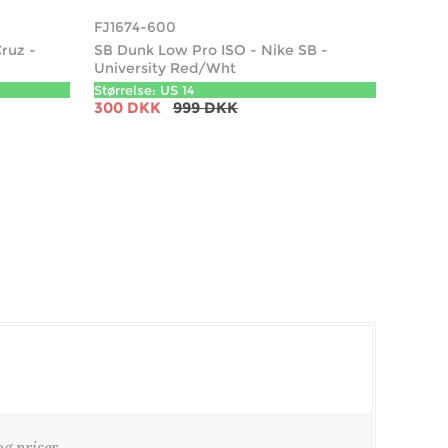
FJ1674-600
Cruz -
SB Dunk Low Pro ISO - Nike SB -
University Red/Wht
Størrelse: US 14
300 DKK
999 DKK
g priser.