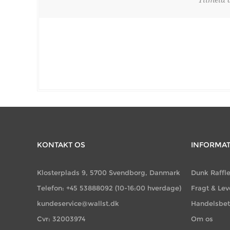
KONTAKT OS
INFORMA
Klosterplads 9, 5700 Svendborg, Danmark
Dunk Raffl
Telefon: +45 53888092 (10-16:00 hverdage)
Fragt & Lev
kundeservice@wallst.dk
Handelsbet
Cvr: 32003974
Om os