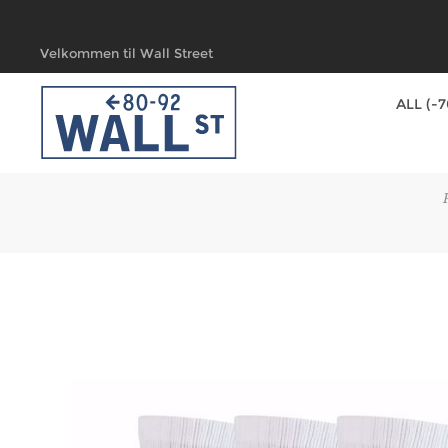
Velkommen til Wall Street
ALL (-