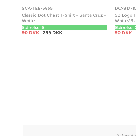
SCA-TEE-5855
DC7817-1
Classic Dot Chest T-Shirt - Santa Cruz -
SB Logo T
White
White/Bl
Størrelse: S
Størrelse:
90 DKK
299 DKK
90 DKK
Tilmeld 