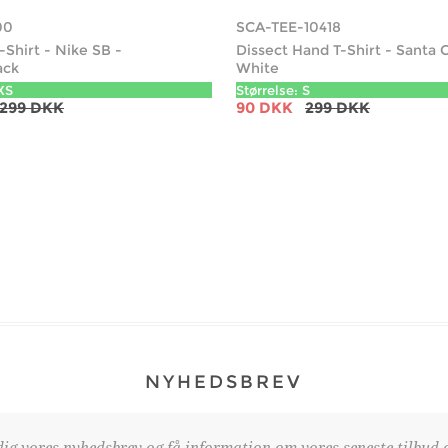
00
SCA-TEE-10418
-Shirt - Nike SB -
Dissect Hand T-Shirt - Santa 
ack
White
 XS
Størrelse: S
299 DKK
90 DKK
299 DKK
NYHEDSBREV
dig vores nyhedsbrev og få information om vores seneste tilbud o