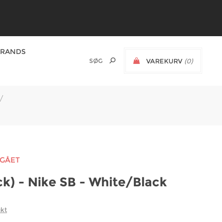
BRANDS
VAREKURV
(0)
/
DGÅET
k) - Nike SB - White/Black
ukt