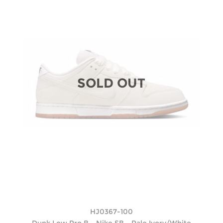
SOLD OUT
HJ0367-100
Dunk Low Pro B - Nike SB - Pale Ivory/White