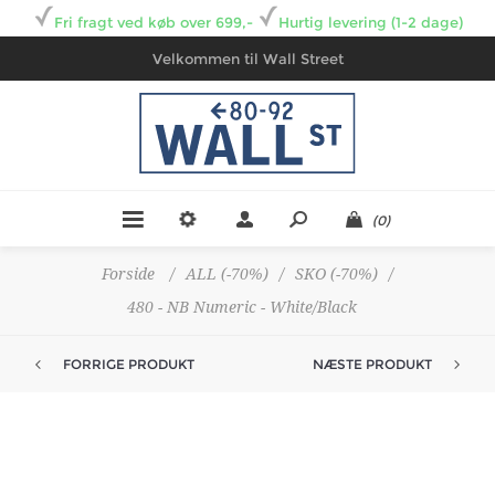
Fri fragt ved køb over 699,-
Hurtig levering (1-2 dage)
Velkommen til Wall Street
(0)
Forside
/
ALL (-70%)
/
SKO (-70%)
/
480 - NB Numeric - White/Black
FORRIGE PRODUKT
NÆSTE PRODUKT